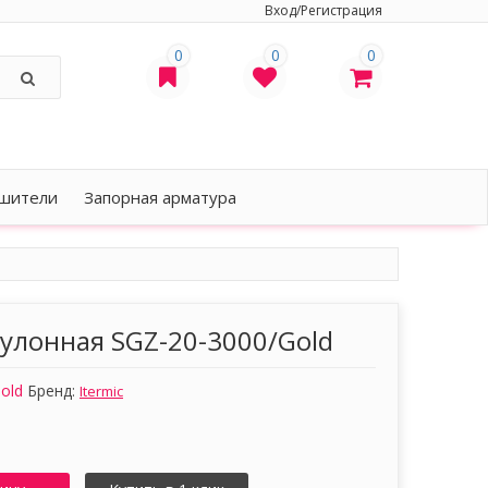
Вход/Регистрация
0
0
0
шители
Запорная арматура
рулонная SGZ-20-3000/Gold
old
Бренд:
Itermic