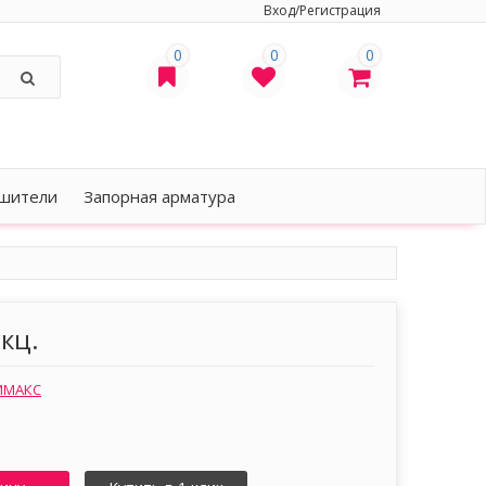
Вход/Регистрация
0
0
0
шители
Запорная арматура
екц.
ИМАКС