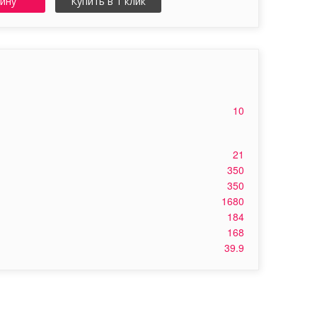
зину
Купить в 1 клик
10
21
350
350
1680
184
168
39.9