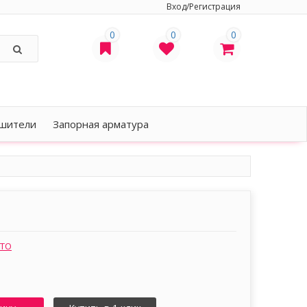
Вход/Регистрация
0
0
0
шители
Запорная арматура
ЗТО