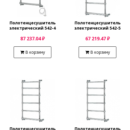
Полотенцесушитель
Полотенцесушитель
электрический 542-4
электрический 542-5
(золото) Margaroli Sole
(хром) Margaroli Sole
87 237.04 ₽
67 219.47 ₽
5424704GONC
5423705CR
В корзину
В корзину
Полотенцесушитель
Полотенцесушитель