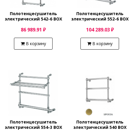
Полотенцесушитель
Полотенцесушитель
электрический 542-6 BOX
электрический 552-6 BOX
(хром) Margaroli Sole
(хром) Margaroli Sole
86 989.91 ₽
104 289.03 ₽
5424706CRNB
5524706CRPB
В корзину
В корзину
Полотенцесушитель
Полотенцесушитель
электрический 554-3 BOX
электрический 540 BOX
(хром) Margaroli Sole
(бронза) Margaroli Sole