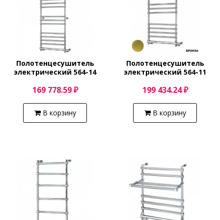
Полотенцесушитель
Полотенцесушитель
электрический 564-14
электрический 564-11
BOX (хром) Margaroli Sole
BOX (бронза) Margaroli
169 778.59 ₽
199 434.24 ₽
5644714CRNB
Sole 5644711OBNB
В корзину
В корзину