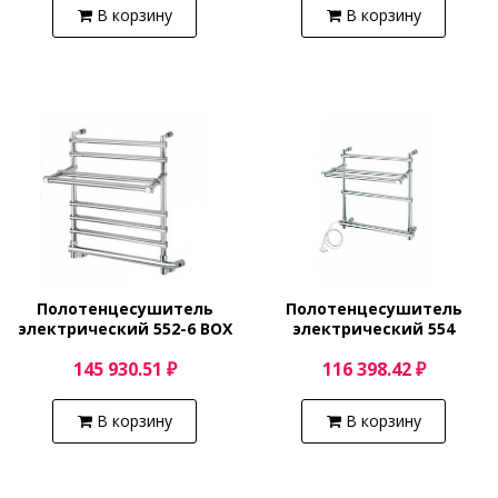
В корзину
В корзину
Полотенцесушитель
Полотенцесушитель
электрический 552-6 BOX
электрический 554
(бронза) Margaroli Sole
(бронза) Margaroli Sole
145 930.51 ₽
116 398.42 ₽
5524706BRPB
5544703BRPC
В корзину
В корзину