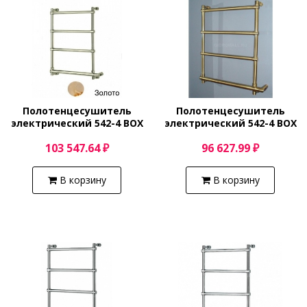
Полотенцесушитель
Полотенцесушитель
электрический 542-4 BOX
электрический 542-4 BOX
(золото) Margaroli Sole
(бронза) Margaroli Sole
103 547.64 ₽
96 627.99 ₽
5424704GONB
5424704OBB
В корзину
В корзину