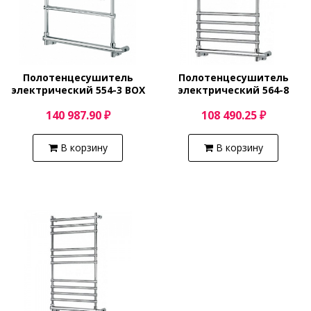
Полотенцесушитель
Полотенцесушитель
электрический 554-3 BOX
электрический 564-8
(золото) Margaroli Sole
(хром) Margaroli Sole
140 987.90 ₽
108 490.25 ₽
5544703GOPB
5644708CRN
В корзину
В корзину