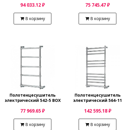
94 033.12 ₽
75 745.47 ₽
5544703CRPB
5404703OBNB
В корзину
В корзину
Полотенцесушитель
Полотенцесушитель
электрический 542-5 BOX
электрический 564-11
(хром) Margaroli Sole
BOX (хром) Margaroli Sole
77 969.65 ₽
142 595.18 ₽
5423705CRB
5644711CRNB
В корзину
В корзину