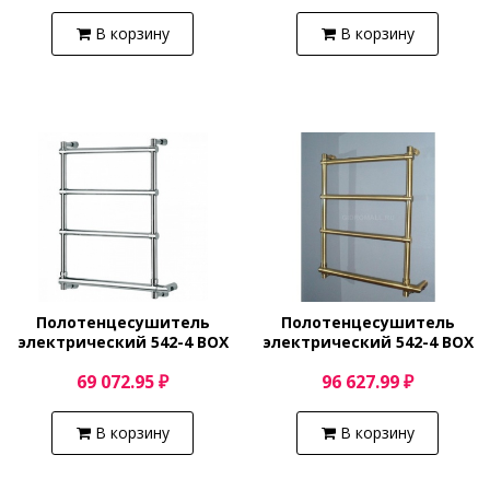
В корзину
В корзину
Полотенцесушитель
Полотенцесушитель
электрический 542-4 BOX
электрический 542-4 BOX
(хром) Margaroli Sole
(бронза) Margaroli Sole
69 072.95 ₽
96 627.99 ₽
5423704CRNB
5423704OBNB
В корзину
В корзину