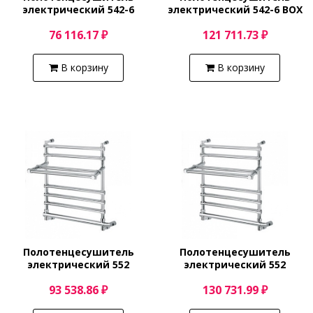
электрический 542-6
электрический 542-6 BOX
(хром) Margaroli Sole
(бронза) Margaroli Sole
76 116.17 ₽
121 711.73 ₽
5424706CRN
5424706ИRNB
В корзину
В корзину
Полотенцесушитель
Полотенцесушитель
электрический 552
электрический 552
(хром) Margaroli Sole
(бронза) Margaroli Sole
93 538.86 ₽
130 731.99 ₽
5524706CRPB
5524706BRPB