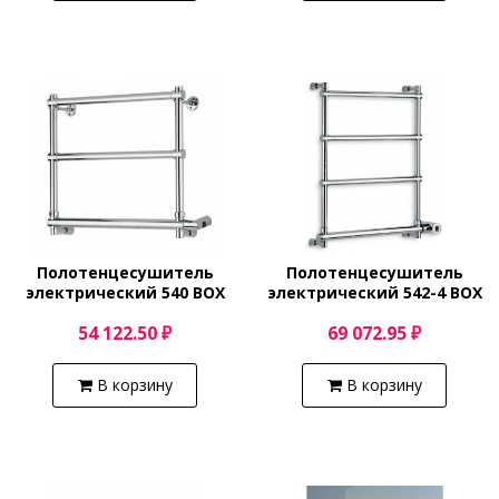
Полотенцесушитель
Полотенцесушитель
электрический 540 BOX
электрический 542-4 BOX
(хром) Margaroli Sole
(хром) Margaroli Sole
54 122.50 ₽
69 072.95 ₽
5404703CRNB
5424704CRNB
В корзину
В корзину