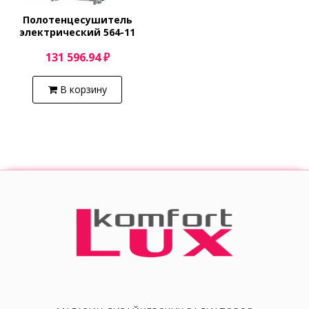
Полотенцесушитель
электрический 564-11
(хром) Margaroli Sole
131 596.94 ₽
5644711CRN
В корзину