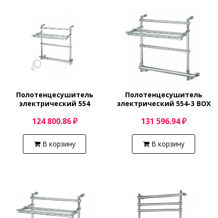
Полотенцесушитель
Полотенцесушитель
электрический 554
электрический 554-3 BOX
(золото) Margaroli Sole
(бронза) Margaroli Sole
124 800.86 ₽
131 596.94 ₽
5544703GOPC
5544703BRPB
В корзину
В корзину