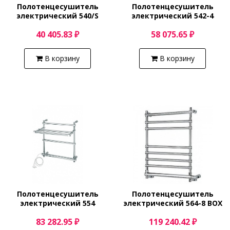
Полотенцесушитель
Полотенцесушитель
электрический 540/S
электрический 542-4
(хром) Margaroli Sole
(хром) Margaroli Sole
40 405.83 ₽
58 075.65 ₽
540/S BOX
5424704CRNC
В корзину
В корзину
Полотенцесушитель
Полотенцесушитель
электрический 554
электрический 564-8 BOX
(хром) Margaroli Sole
(хром) Margaroli Sole
83 282.95 ₽
119 240.42 ₽
5544703CRPC
5644708CRNB