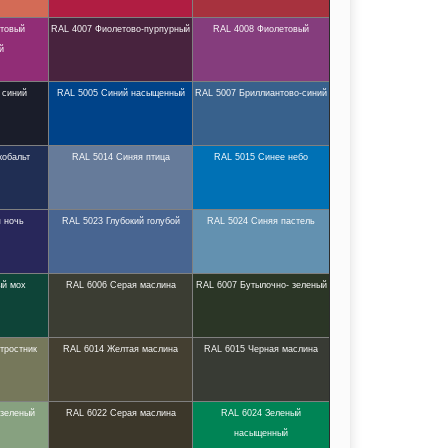
товый
RAL 4007 Фиолетово-пурпурный
RAL 4008 Фиолетовый
й
 синий
RAL 5005 Синий насыщенный
RAL 5007 Бриллиантово-синий
кобальт
RAL 5014 Синяя птица
RAL 5015 Синее небо
 ночь
RAL 5023 Глубокий голубой
RAL 5024 Синяя пастель
ый мох
RAL 6006 Серая маслина
RAL 6007 Бутылочно- зеленый
тростник
RAL 6014 Желтая маслина
RAL 6015 Черная маслина
 зеленый
RAL 6022 Серая маслина
RAL 6024 Зеленый
насыщенный