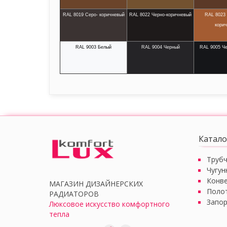
RAL 8019 Серо- коричневый
RAL 8022 Черно-коричневый
RAL 8023
кори
RAL 9003 Белый
RAL 9004 Черный
RAL 9005 Ч
Катало
Труб
Чугун
Конв
МАГАЗИН ДИЗАЙНЕРСКИХ
Поло
РАДИАТОРОВ
Запор
Люксовое искусство комфортного
тепла