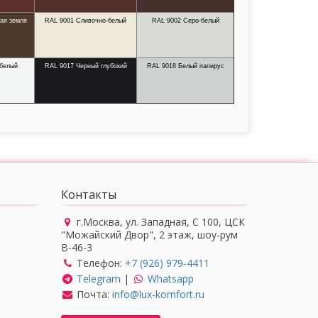
ая земля
RAL 9001 Сливочно-белый
RAL 9002 Серо-белый
 белый
RAL 9017 Черный глубокий
RAL 9018 Белый папирус
Контакты
г.Москва, ул. Западная, С 100, ЦСК
"Можайский Двор", 2 этаж, шоу-рум
В-46-3
Телефон:
+7 (926) 979-4411
Telegram
|
Whatsapp
Почта:
info@lux-komfort.ru