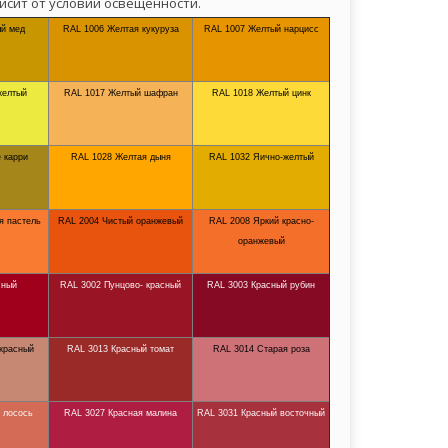
исит от условий освещенности.
й мед
RAL 1006 Желтая кукуруза
RAL 1007 Желтый нарцисс
желтый
RAL 1017 Желтый шафран
RAL 1018 Желтый цинк
 карри
RAL 1028 Желтая дыня
RAL 1032 Яично-желтый
я пастель
RAL 2004 Чистый оранжевый
RAL 2008 Яркий красно-
оранжевый
сный
RAL 3002 Пунцово- красный
RAL 3003 Красный рубин
красный
RAL 3013 Красный томат
RAL 3014 Старая роза
 лосось
RAL 3027 Красная малина
RAL 3031 Красный восточный