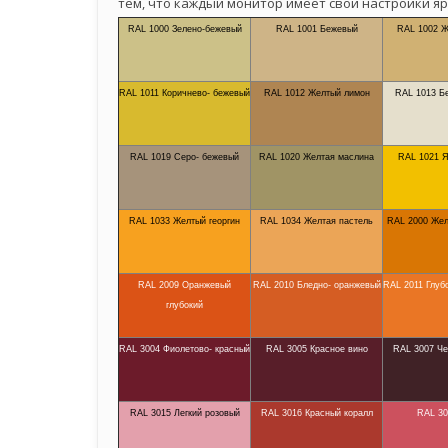
тем, что каждый монитор имеет свои настройки яр
RAL 1000 Зелено-бежевый
RAL 1001 Бежевый
RAL 1002 Ж
RAL 1011 Коричнево- бежевый
RAL 1012 Желтый лимон
RAL 1013 Б
RAL 1019 Серо- бежевый
RAL 1020 Желтая маслина
RAL 1021 Я
RAL 1033 Желтый георгин
RAL 1034 Желтая пастель
RAL 2000 Жел
RAL 2009 Оранжевый
RAL 2010 Бледно- оранжевый
RAL 2011 Глуб
глубокий
RAL 3004 Фиолетово- красный
RAL 3005 Красное вино
RAL 3007 Че
RAL 3015 Легкий розовый
RAL 3016 Красный коралл
RAL 30