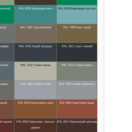
 зеленый
RAL 6033 Бирюзовая мята
RAL 6034 Бирюзовая пастель
иный
RAL 7006 Серо-бежевый
RAL 7008 Хаки серый
 шифер
RAL 7016 Серый антрацит
RAL 7021 Серо- черный
олубой
RAL 7032 Серая галька
RAL 7033 Серый цемент
 кварц
RAL 7040 Серое стекло
RAL 7042 Серый глубокий А
невый
RAL 8003 Коричневая глина
RAL 8004 Коричневая медь
ый каштан
RAL 8016 Коричнево- красное
RAL 8017 Коричневый шоколад
дерево