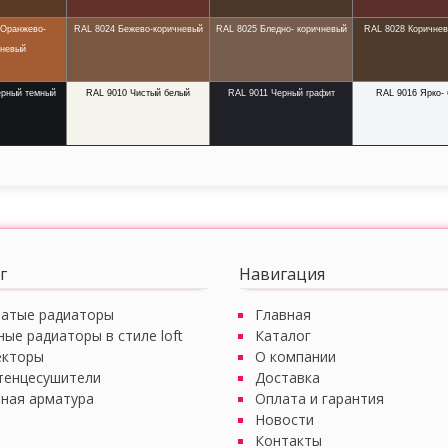
 Оранжево-
RAL 8024 Бежево-коричневый
RAL 8025 Бледно- коричневый
RAL 8028 Коричнев
чневый
ерный темный
RAL 9010 Чистый белый
RAL 9011 Черный графит
RAL 9016 Ярко-
г
Навигация
чатые радиаторы
Главная
ные радиаторы в стиле loft
Каталог
екторы
О компании
тенцесушители
Доставка
ная арматура
Оплата и гарантия
Новости
Контакты