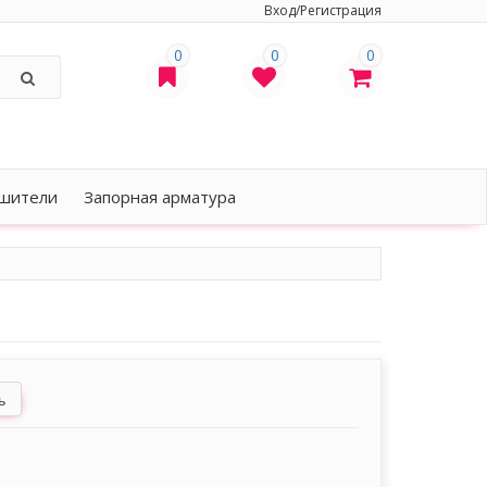
Вход/Регистрация
0
0
0
шители
Запорная арматура
ь