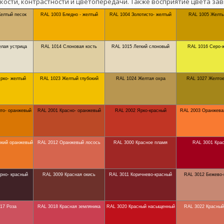
кости, контрастности и цветопередачи. Также восприятие цвета зав
елтый песок
RAL 1003 Бледно - желтый
RAL 1004 Золотисто- желтый
RAL 1005 Желты
елая устрица
RAL 1014 Слоновая кость
RAL 1015 Легкий слоновый
RAL 1016 Серо-
рко- желтый
RAL 1023 Желтый глубокий
RAL 1024 Желтая охра
RAL 1027 Желтое
то- оранжевый
RAL 2001 Красно- оранжевый
RAL 2002 Ярко-красный
RAL 2003 Оранжева
окий оранжевый
RAL 2012 Оранжевый лосось
RAL 3000 Красное пламя
RAL 3001 Кра
рно- красный
RAL 3009 Красная окись
RAL 3011 Коричнево-красный
RAL 3012 Бежево-
17 Роза
RAL 3018 Красная земляника
RAL 3020 Красный насыщенный
RAL 3022 Красный