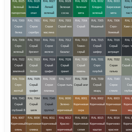
RAL 6025
RAL 6026
RAL 6027
RAL 6028
RAL 6029
RAL 6032
RAL 6033
RAL 
Зеленый
Зеленый
Легкий
Зеленая
Зеленая
Бледно-
Бирюзовая
Бирюз
папоротник
опал
зеленый
сосна
мята
зеленый
мята
паст
RAL 7000
RAL 7001
RAL 7002
RAL 7003
RAL 7004
RAL 7005
RAL 7006
RAL 
Серая
Серое
Серая
Серый мох
Серый
Мышиный
Серо-
Хаки 
белка
серебро
маслина
бежевый
RAL 7009
RAL 7010
RAL 7011
RAL 7012
RAL 7013
RAL 7015
RAL 7016
RAL 
Серо-
Серый
Серое
Серый
Темно-
Серый
Серый
Серо- 
зеленый
брезент
железо
базальт
серый
шифер
антрацит
RAL 7022
RAL 7023
RAL 7024
RAL 7026
RAL 7030
RAL 7031
RAL 7032
RAL 
Серый
Серый
Серый
Серый
Серый
Серо-
Серая
Серый 
земляной
бетон
графит
гранит
камень
голубой
галька
RAL 7034
RAL 7035
RAL 7036
RAL 7037
RAL 7038
RAL 7039
RAL 7040
RAL 
Серо-
Серый
Серая
Серая пыль
Серый агат
Серый
Серое
Сер
желтый
графит
платина
кварц
стекло
глубо
RAL 7043
RAL 7044
RAL 7046
RAL 8000
RAL 8001
RAL 8002
RAL 8003
RAL 
Серый
Серый
Серый
Зелено-
Коричневая
Коричневый
Коричневая
Корич
глубокий В
шелк
группа2
коричневый
охра
глина
ме
RAL 8007
RAL 8008
RAL 8011
RAL 8012
RAL 8014
RAL 8015
RAL 8016
RAL 
Коричневый
Коричневая
Коричневый
Красно-
Коричневая
Коричневый
Коричнево-
Корич
олень
оливка
орех
коричневый
сепия
каштан
красное
шоко