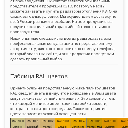
от производителя. Lux-komfort является официальным
представителем продукции КЗТО, поэтому у нас вы
можете заказать и купить радиаторы отопления КЗТО на
самых выгодных условиях. Мы осуществляем доставку по
всей России разными способами. На всю продукцию вы
получите официальный гарантийный талон от самого
производителя.
Наши опытные специалисты всегда рады оказать вам
профессиональные консультации по представленному
ассортименту, для этого позвоните по номеру телефона,
который указан на сайте, и они с радостью помогут вам
сделать правильный выбор.
Таблица RAL цветов
Ориентируясь на представленную ниже палитру цветов
RAL, следует иметь в виду, что наблюдаемые Вами цвета
могут отличаться от действительных. Это связано с тем,
что каждый монитор имеет свои настройки яркости,
контрастности и цветопередачи. Также восприятие
цвета зависит от условий освещенности.
RAL 1000
RAL 1001
RAL 1002
RAL 1003
RAL 1004
RAL 1005
RAL 1006
RAL 
Зелено-
Бежевый
Желтый
Бледно -
Золотисто-
Желтый мед
Желтая
Жел