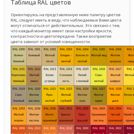
Таблица RAL цветов
Ориентируясь на представленную ниже палитру цветов
RAL, следует иметь в виду, что наблюдаемые Вами цвета
могут отличаться от действительных. Это связано с тем,
что каждый монитор имеет свои настройки яркости,
контрастности и цветопередачи. Также восприятие
цвета зависит от условий освещенности.
RAL 1000
RAL 1001
RAL 1002
RAL 1003
RAL 1004
RAL 1005
RAL 1006
RAL 
Зелено-
Бежевый
Желтый
Бледно -
Золотисто-
Желтый мед
Желтая
Жел
бежевый
песок
желтый
желтый
кукуруза
нарц
RAL 1011
RAL 1012
RAL 1013
RAL 1014
RAL 1015
RAL 1016
RAL 1017
RAL 
Коричнево-
Желтый
Белая
Слоновая
Легкий
Серо-
Желтый
Желтый
бежевый
лимон
устрица
кость
слоновый
желтый
шафран
RAL 1019
RAL 1020
RAL 1021
RAL 1023
RAL 1024
RAL 1027
RAL 1028
RAL 
Серо-
Желтая
Ярко-
Желтый
Желтая
Желтое
Желтая
Яично-
бежевый
маслина
желтый
глубокий
охра
карри
дыня
RAL 1033
RAL 1034
RAL 2000
RAL 2001
RAL 2002
RAL 2003
RAL 2004
RAL 
Желтый
Желтая
Желто-
Красно-
Ярко-
Оранжевая
Чистый
Яркий к
георгин
пастель
оранжевый
оранжевый
красный
пастель
оранжевый
оранж
RAL 2009
RAL 2010
RAL 2011
RAL 2012
RAL 3000
RAL 3001
RAL 3002
RAL 