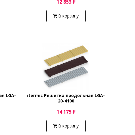
12 853 ₽
В корзину
ая LGA-
itermic Решетка продольная LGA-
20-4100
14 175 ₽
В корзину