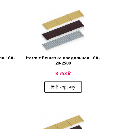
ая LGA-
itermic Решетка продольная LGA-
20-2500
8 753 ₽
В корзину