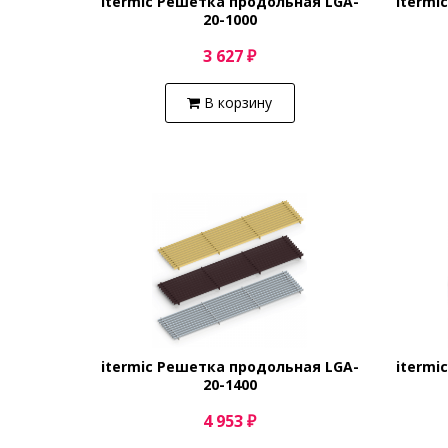
itermic Решетка продольная LGA-
itermi
20-1000
3 627 ₽
В корзину
itermic Решетка продольная LGA-
itermi
20-1400
4 953 ₽