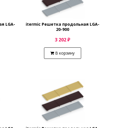
ая LGA-
itermic Решетка продольная LGA-
20-900
3 202 ₽
В корзину