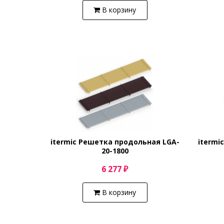
В корзину
itermic Решетка продольная LGA-
itermi
20-1800
6 277 ₽
В корзину