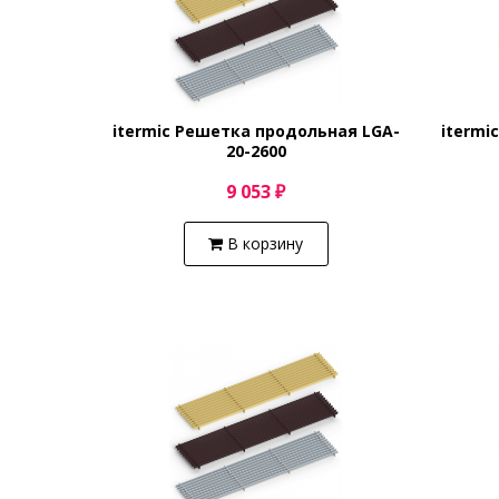
itermic Решетка продольная LGA-
itermi
20-2600
9 053 ₽
В корзину