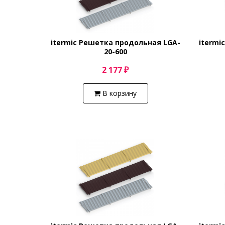
itermic Решетка продольная LGA-
itermi
20-600
2 177 ₽
В корзину