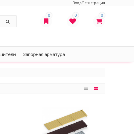
Вход/Регистрация
0
0
0
шители
Запорная арматура